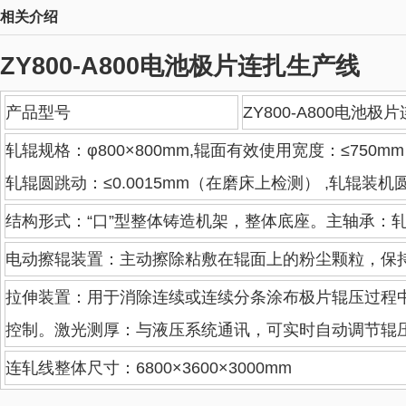
相关介绍
ZY800-A800电池极片连扎生产线
产品型号
ZY800-A800电池极
轧辊规格：φ800×800mm,辊面有效使用宽度：≤750mm 
轧辊圆跳动：≤0.0015mm（在磨床上检测） ,轧辊装机圆跳
结构形式：“口”型整体铸造机架，整体底座。主轴承：轧机
电动擦辊装置：主动擦除粘敷在辊面上的粉尘颗粒，保
拉伸装置：用于消除连续或连续分条涂布极片辊压过程中
控制。激光测厚：与液压系统通讯，可实时自动调节辊
连轧线整体尺寸：6800×3600×3000mm